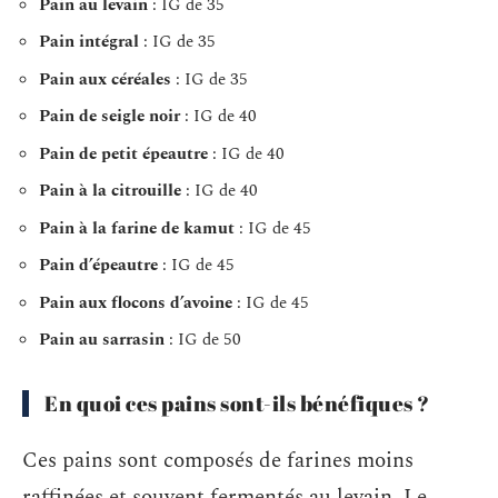
Pain au levain
: IG de 35
Pain intégral
: IG de 35
Pain aux céréales
: IG de 35
Pain de seigle noir
: IG de 40
Pain de petit épeautre
: IG de 40
Pain à la citrouille
: IG de 40
Pain à la farine de kamut
: IG de 45
Pain d’épeautre
: IG de 45
Pain aux flocons d’avoine
: IG de 45
Pain au sarrasin
: IG de 50
En quoi ces pains sont-ils bénéfiques ?
Ces pains sont composés de farines moins
raffinées et souvent fermentés au levain. Le