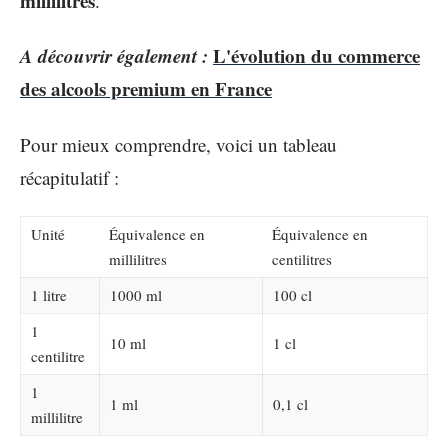
millilitres
.
A découvrir également :
L'évolution du commerce
des alcools premium en France
Pour mieux comprendre, voici un tableau
récapitulatif :
Unité
Équivalence en
Équivalence en
millilitres
centilitres
1 litre
1000 ml
100 cl
1
10 ml
1 cl
centilitre
1
1 ml
0,1 cl
millilitre