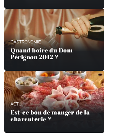
GASTRONOMIE
Quand boire du Dom
Pérignon 2012 ?
ACTU
Est-ce bon de manger de la
charcuterie ?