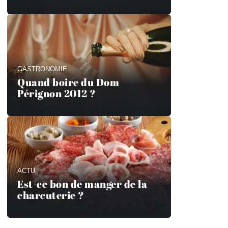
GASTRONOMIE
Quand boire du Dom
Pérignon 2012 ?
ACTU
Est-ce bon de manger de la
charcuterie ?