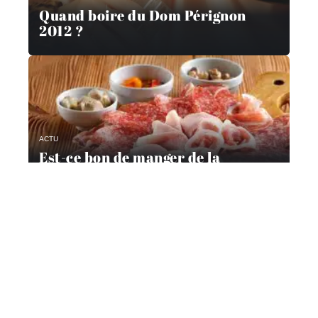
Quand boire du Dom Pérignon
2012 ?
ACTU
Est-ce bon de manger de la
charcuterie ?
Contact
Mentions Légales
Sitemap