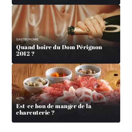
GASTRONOMIE
Quand boire du Dom Pérignon
2012 ?
ACTU
Est-ce bon de manger de la
charcuterie ?