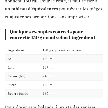
donnent
150 ml
. Pour le reste, il faut se fier à
un
tableau d’équivalences
pour éviter les pièges
et ajuster ses proportions sans improviser.
Quelques exemples concrets pour
convertir 150 g en ml selon l’ingrédient
Ingrédient
150 g équivaut à environ…
Eau
150 ml
Lait
147 ml
Farine (blé)
240 ml
Sucre
180 ml
Beurre fondu
160 ml
Pour doser sans balance, il existe des repères