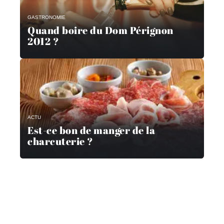
GASTRONOMIE
Quand boire du Dom Pérignon
2012 ?
ACTU
Est-ce bon de manger de la
charcuterie ?