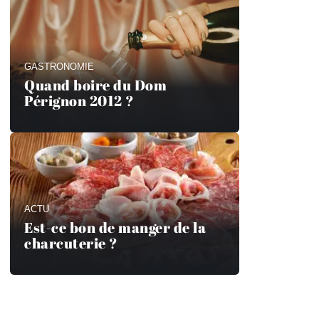
GASTRONOMIE
Quand boire du Dom
Pérignon 2012 ?
ACTU
Est-ce bon de manger de la
charcuterie ?