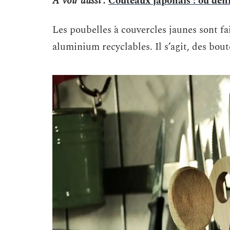
A voir aussi :
Couteaux japonais : où déni
Les poubelles à couvercles jaunes sont fai
aluminium recyclables. Il s’agit, des boute