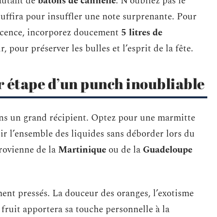
autant de
bâtons de cannelle
. N’oubliez pas le
 suffira pour insuffler une note surprenante. Pour
escence, incorporez doucement
5 litres de
, pour préserver les bulles et l’esprit de la fête.
r étape d’un punch inoubliable
s un grand récipient. Optez pour une marmitte
lir l’ensemble des liquides sans déborder lors du
rovienne de la
Martinique
ou de la
Guadeloupe
ent pressés. La douceur des oranges, l’exotisme
 fruit apportera sa touche personnelle à la