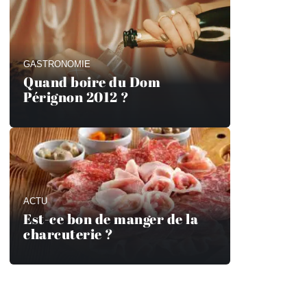
GASTRONOMIE
Quand boire du Dom
Pérignon 2012 ?
ACTU
Est-ce bon de manger de la
charcuterie ?