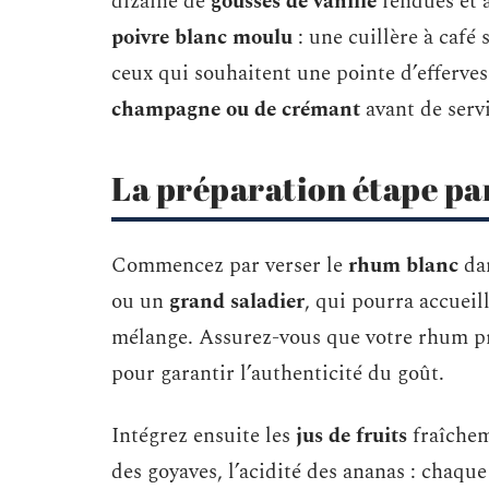
dizaine de
gousses de vanille
fendues et 
poivre blanc moulu
: une cuillère à café
ceux qui souhaitent une pointe d’efferv
champagne ou de crémant
avant de servir
La préparation étape pa
Commencez par verser le
rhum blanc
dan
ou un
grand saladier
, qui pourra accueil
mélange. Assurez-vous que votre rhum p
pour garantir l’authenticité du goût.
Intégrez ensuite les
jus de fruits
fraîchem
des goyaves, l’acidité des ananas : chaque