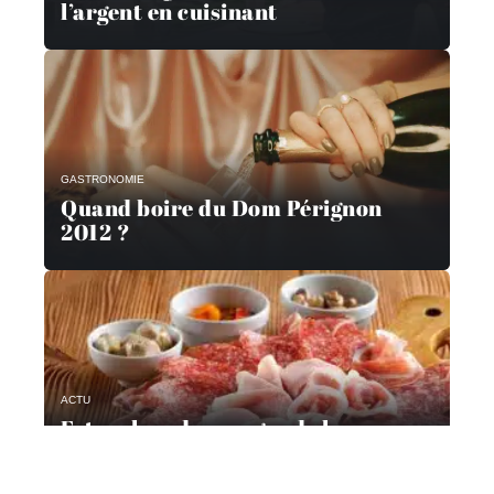
l’argent en cuisinant
GASTRONOMIE
Quand boire du Dom Pérignon
2012 ?
ACTU
Est-ce bon de manger de la
charcuterie ?