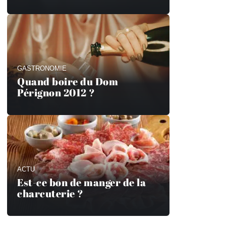
GASTRONOMIE
Quand boire du Dom
Pérignon 2012 ?
ACTU
Est-ce bon de manger de la
charcuterie ?