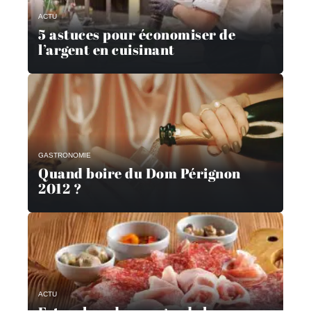
ACTU
5 astuces pour économiser de
l’argent en cuisinant
GASTRONOMIE
Quand boire du Dom Pérignon
2012 ?
ACTU