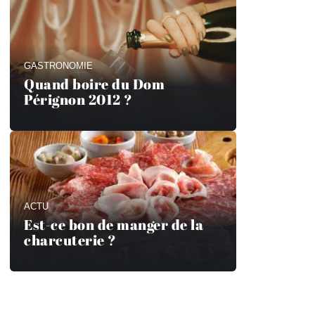
GASTRONOMIE
Quand boire du Dom
Pérignon 2012 ?
ACTU
Est-ce bon de manger de la
charcuterie ?